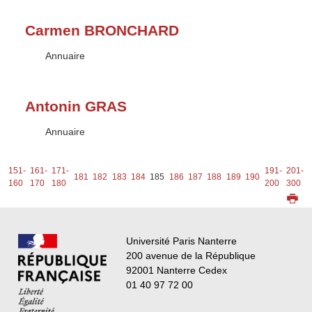
Carmen BRONCHARD
Type :
Annuaire
Antonin GRAS
Type :
Annuaire
-
151-
161-
171-
191-
201-
181
182
183
184
185
186
187
188
189
190
0
160
170
180
200
300
Université Paris Nanterre
200 avenue de la République
92001 Nanterre Cedex
01 40 97 72 00