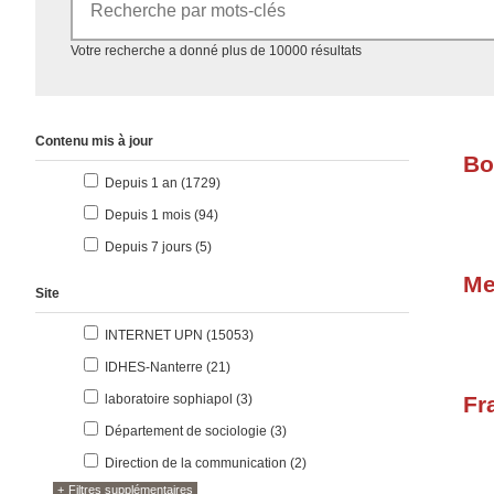
Accéder aux résultats
Votre recherche a donné plus de 10000 résultats
Contenu mis à jour
Bo
résultats
Depuis 1 an (1729
)
résultats
Depuis 1 mois (94
)
résultats
Depuis 7 jours (5
)
M
Site
résultats
INTERNET UPN (15053
)
résultats
IDHES-Nanterre (21
)
résultats
laboratoire sophiapol (3
)
Fr
résultats
Département de sociologie (3
)
résultats
Direction de la communication (2
)
Filtres supplémentaires