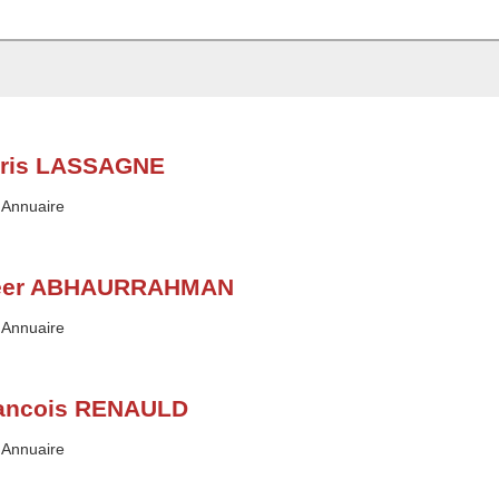
ris LASSAGNE
Type :
Annuaire
eer ABHAURRAHMAN
Type :
Annuaire
ancois RENAULD
Type :
Annuaire