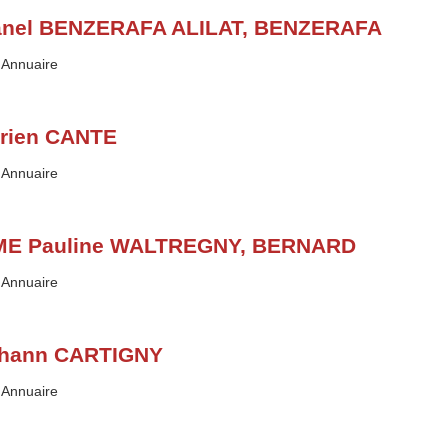
nel BENZERAFA ALILAT, BENZERAFA
Type :
Annuaire
rien CANTE
Type :
Annuaire
E Pauline WALTREGNY, BERNARD
Type :
Annuaire
hann CARTIGNY
Type :
Annuaire