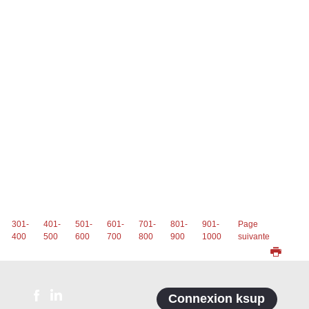
301-
401-
501-
601-
701-
801-
901-
Page
400
500
600
700
800
900
1000
suivante
Connexion ksup