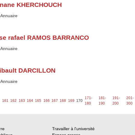
nane KHERCHOUCH
Type :
Annuaire
se rafael RAMOS BARRANCO
Type :
Annuaire
ibault DARCILLON
Type :
Annuaire
171-
181-
191-
201-
161
162
163
164
165
166
167
168
169
170
180
190
200
300
rre
Travailler à l'université
ublique
Espace presse