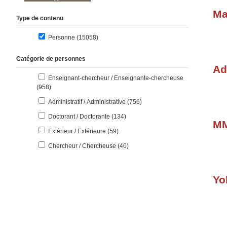
Ma
Type de contenu
résultats
Personne (15058
)
Catégorie de personnes
Ad
Enseignant-chercheur / Enseignante-chercheuse
résultats
(958
)
résultats
Administratif / Administrative (756
)
résultats
Doctorant / Doctorante (134
)
MM
résultats
Extérieur / Extérieure (59
)
résultats
Chercheur / Chercheuse (40
)
Yo