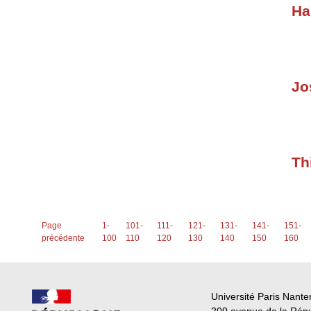
Ha
Jo
Th
Page
1-
101-
111-
121-
131-
141-
151-
précédente
100
110
120
130
140
150
160
Université Paris Nante
200 avenue de la Rép