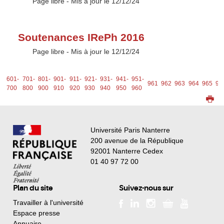
Type :
Page libre
- Mis à jour le 12/12/24
Soutenances IRePh 2016
Type :
Page libre
- Mis à jour le 12/12/24
1-
601-
701-
801-
901-
911-
921-
931-
941-
951-
961
962
963
964
965
96
0
700
800
900
910
920
930
940
950
960
Université Paris Nanterre
200 avenue de la République
92001 Nanterre Cedex
01 40 97 72 00
Plan du site
Suivez-nous sur
Travailler à l'université
Espace presse
Annuaire