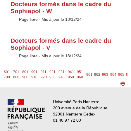
Docteurs formés dans le cadre du
Sophiapol - W
Type :
Page libre
- Mis à jour le 18/12/24
Docteurs formés dans le cadre du
Sophiapol - V
Type :
Page libre
- Mis à jour le 18/12/24
1-
601-
701-
801-
901-
911-
921-
931-
941-
951-
961
962
963
964
965
96
0
700
800
900
910
920
930
940
950
960
Université Paris Nanterre
200 avenue de la République
92001 Nanterre Cedex
01 40 97 72 00