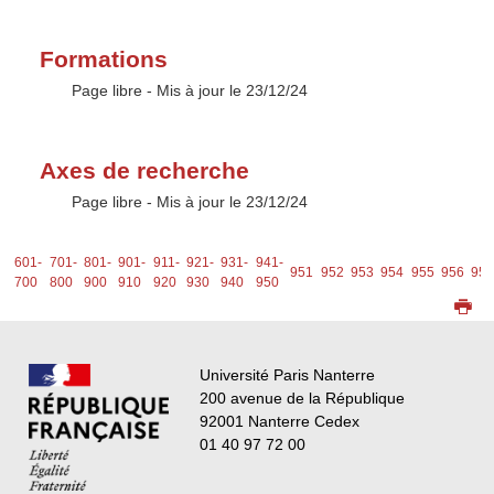
Formations
Type :
Page libre
- Mis à jour le 23/12/24
Axes de recherche
Type :
Page libre
- Mis à jour le 23/12/24
1-
601-
701-
801-
901-
911-
921-
931-
941-
951
952
953
954
955
956
95
0
700
800
900
910
920
930
940
950
Université Paris Nanterre
200 avenue de la République
92001 Nanterre Cedex
01 40 97 72 00