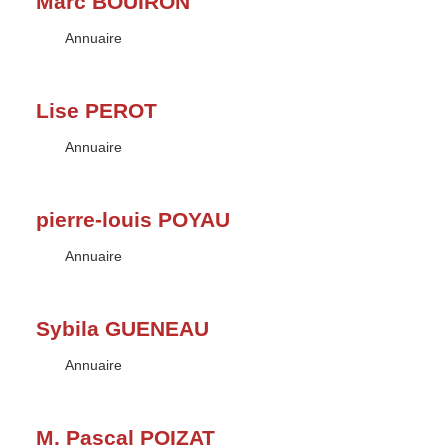
Marc BOUIRON
Type :
Annuaire
Lise PEROT
Type :
Annuaire
pierre-louis POYAU
Type :
Annuaire
Sybila GUENEAU
Type :
Annuaire
M. Pascal POIZAT