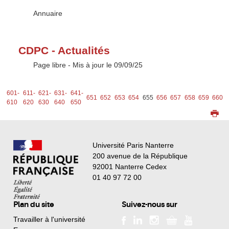
Type :
Annuaire
CDPC - Actualités
Type :
Page libre
- Mis à jour le 09/09/25
1-
601-
611-
621-
631-
641-
651
652
653
654
655
656
657
658
659
660
0
610
620
630
640
650
Université Paris Nanterre
200 avenue de la République
92001 Nanterre Cedex
01 40 97 72 00
Plan du site
Suivez-nous sur
Travailler à l'université