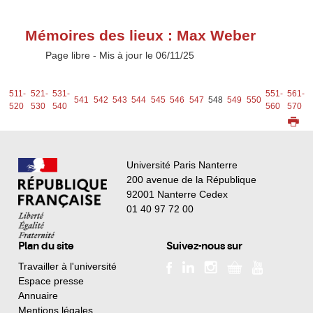
Mémoires des lieux : Max Weber
Type :
Page libre
- Mis à jour le 06/11/25
1-
511-
521-
531-
551-
561-
541
542
543
544
545
546
547
548
549
550
0
520
530
540
560
570
Université Paris Nanterre
200 avenue de la République
92001 Nanterre Cedex
01 40 97 72 00
Plan du site
Suivez-nous sur
Travailler à l'université
Espace presse
Annuaire
Mentions légales