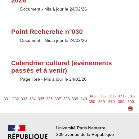
2026
Type :
Document
- Mis à jour le 24/02/26
Point Recherche n°030
Type :
Document
- Mis à jour le 24/02/26
Calendrier culturel (événements
passés et à venir)
Type :
Page libre
- Mis à jour le 24/02/26
-
341-
351-
361-
371-
381-
331
332
333
334
335
336
337
338
339
340
0
350
360
370
380
390
Université Paris Nanterre
200 avenue de la République