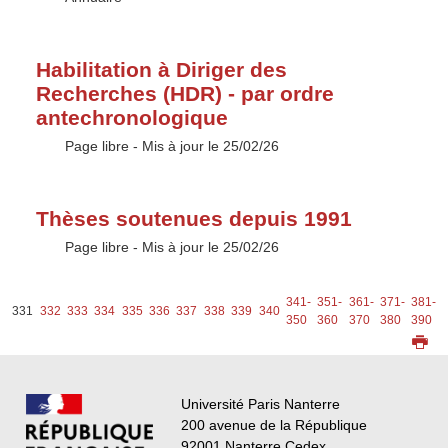
Habilitation à Diriger des
Recherches (HDR) - par ordre
antechronologique
Type :
Page libre
- Mis à jour le 25/02/26
Thèses soutenues depuis 1991
Type :
Page libre
- Mis à jour le 25/02/26
-
341-
351-
361-
371-
381-
331
332
333
334
335
336
337
338
339
340
0
350
360
370
380
390
Université Paris Nanterre
200 avenue de la République
92001 Nanterre Cedex