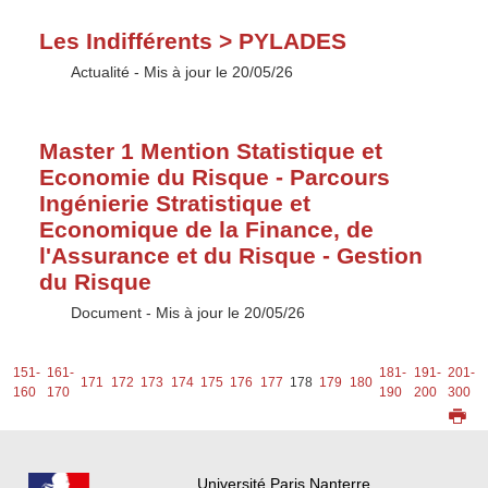
Les Indifférents > PYLADES
Type :
Actualité
- Mis à jour le 20/05/26
Master 1 Mention Statistique et
Economie du Risque - Parcours
Ingénierie Stratistique et
Economique de la Finance, de
l'Assurance et du Risque - Gestion
du Risque
Type :
Document
- Mis à jour le 20/05/26
-
151-
161-
181-
191-
201-
171
172
173
174
175
176
177
178
179
180
0
160
170
190
200
300
Université Paris Nanterre