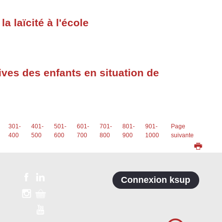
a laïcité à l'école
ives des enfants en situation de
301-
401-
501-
601-
701-
801-
901-
Page
400
500
600
700
800
900
1000
suivante
Connexion ksup