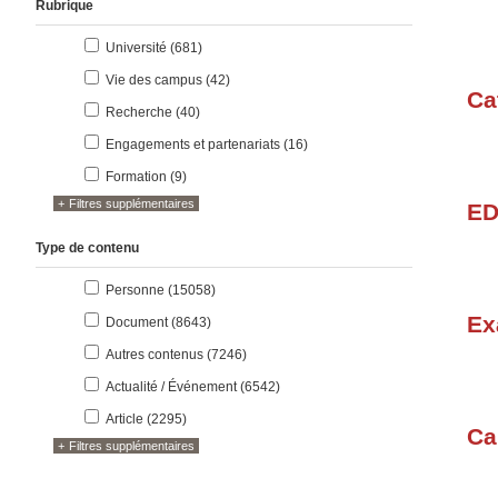
Rubrique
résultats
Université (681
)
résultats
Vie des campus (42
)
Ca
résultats
Recherche (40
)
résultats
Engagements et partenariats (16
)
résultats
Formation (9
)
Filtres supplémentaires
ED
Type de contenu
résultats
Personne (15058
)
résultats
Ex
Document (8643
)
résultats
Autres contenus (7246
)
résultats
Actualité / Événement (6542
)
résultats
Article (2295
)
Ca
Filtres supplémentaires