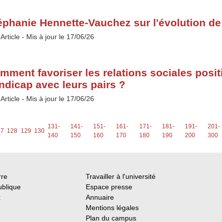
éphanie Hennette-Vauchez sur l'évolution de l
Type :
Article
- Mis à jour le 17/06/26
mment favoriser les relations sociales posit
ndicap avec leurs pairs ?
Type :
Article
- Mis à jour le 17/06/26
131-
141-
151-
161-
171-
181-
191-
201-
27
128
129
130
140
150
160
170
180
190
200
300
rre
Travailler à l'université
ublique
Espace presse
x
Annuaire
Mentions légales
Plan du campus