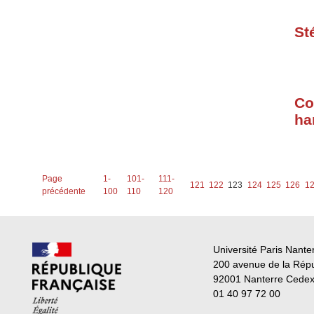
St
Co
ha
Page
1-
101-
111-
121
122
123
124
125
126
1
précédente
100
110
120
Université Paris Nante
200 avenue de la Rép
92001 Nanterre Cede
01 40 97 72 00