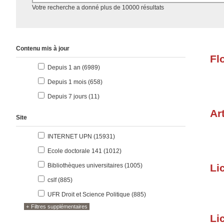
Accéder aux résultats
Votre recherche a donné plus de 10000 résultats
Contenu mis à jour
Fl
résultats
Depuis 1 an (6989
)
résultats
Depuis 1 mois (658
)
résultats
Depuis 7 jours (11
)
Ar
Site
résultats
INTERNET UPN (15931
)
résultats
Ecole doctorale 141 (1012
)
résultats
Bibliothèques universitaires (1005
)
Li
résultats
cslf (885
)
résultats
UFR Droit et Science Politique (885
)
Filtres supplémentaires
Li