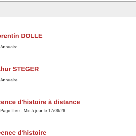
orentin DOLLE
Type :
Annuaire
thur STEGER
Type :
Annuaire
cence d'histoire à distance
Type :
Page libre
- Mis à jour le 17/06/26
cence d'histoire